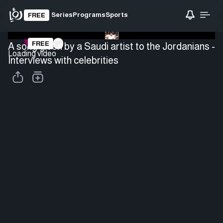
Series
Programs
Sports
FREE
FREE
A song given by a Saudi artist to the Jordanians -
Loading video
Interviews with celebrities