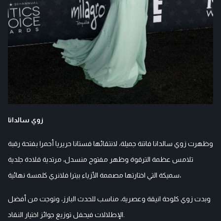
زوي سالدانا
وظهرت زوي سالدانا فاتنة جميلة، لانتقائها فستانا حريريا أحمرا بفتحة رقبة
تلامس عظمة الترقوة وظهر مفتوح منسدل، مرتدية قلادة جلدية
سميكة التي اختارتها مصممة الأزياء بيترا فلانري كلمسة نهائية،
وبدت زوي كلوحة انيقة وعصرية، مناسب للحدث البارز، وتوجت من أفضل
حفل توزيع جوائز اختيار النقاد.
الإطلالات في