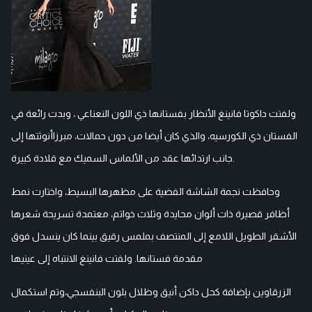
ولفتت داكوتا فانينغ الأنظار بفستانها ذي اللون النعناعي ، وبدت رائعة في
الفستان ذي الكورسيه، والذي كان أيضا من دون حمالات، مبرزاأنوثتها إلى
جانب ارتدائها عقد من الألماس السميك مع قلادة كبيرة.
وحافظت نجمة الشاشة الفضية على مظهرها البسيط، واختارت نمط
أظافر قصيرة ذات ألوان محايدة وثلاث خواتم، معتمدة تسريحة شعرها
الأشقر الطويل اللامع إلى المنتصف بملمس رقيق بينما كان ينسدل فوق
مقدمة فستانها. ولفتت فانينغ الانتباه إلى عينيها
الزرقاوين بإضافة كحل داكن أنيق وظلال بلون البنفسجي،وتم استكمال