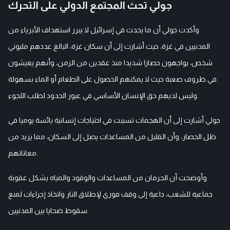
جولي تحث المجتمع الدولي على التحرك
وأكدت جولي أن ما يحدث في إسرائيل لا يبرر استهداف الأبرياء من
المدنيين في غزة، حيث أشارت إلى أن سكان غزة، البالغ عددهم مليوني
شخص، يواجهون حصارا شديدا منذ عقدين من الزمن، وأنهم يعيشون
في ظروف صعبة حيث لا يمكنهم الحصول على الطعام أو الماء بسهولة
وليس لديهم حق الإنسان الأساسي في عبور الحدود لطلب اللجوء.
جولي أشارت إلى أن الهجمات تسببت في احتياجات إنسانية يائسة يوميا في
ظل الحصار، وأن القليل من المساعدات يصل إلى السكان، مما يزيد من
معاناتهم.
وأوضحت أن الحرمان من المساعدات والوقود والمياه يشكل عقوبة
جماعية للشعب، داعية إلى وقف فوري لإطلاق النار واتخاذ إجراءات لمنع
سقوط ضحايا بين المدنيين.