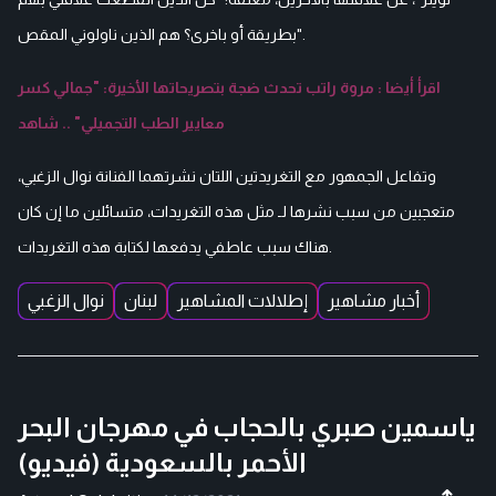
بطريقة أو باخرى؟ هم الذين ناولوني المقص".
اقرأ أيضا : مروة راتب تحدث ضجة بتصريحاتها الأخيرة: "جمالي كسر
معايير الطب التجميلي" .. شاهد
وتفاعل الجمهور مع التغريدتين اللتان نشرتهما الفنانة نوال الزغبي،
متعجبين من سبب نشرها لـ مثل هذه التغريدات، متسائلين ما إن كان
هناك سبب عاطفي يدفعها لكتابة هذه التغريدات.
أخبار مشاهير
إطلالات المشاهير
لبنان
نوال الزغبي
ياسمين صبري بالحجاب في مهرجان البحر
الأحمر بالسعودية (فيديو)