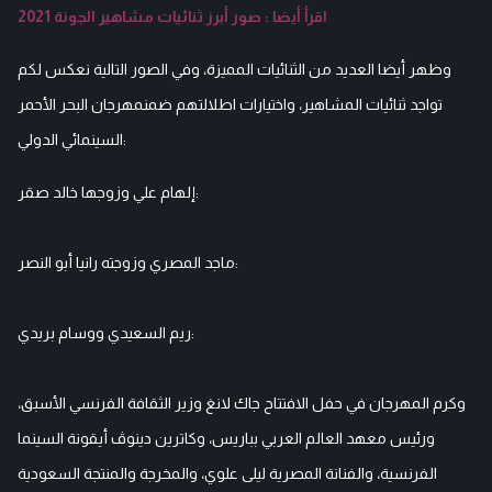
اقرأ أيضا : صور أبرز ثنائيات مشاهير الجونة 2021
وظهر أيضا العديد من الثنائيات المميزة، وفي الصور التالية نعكس لكم
تواجد ثنائيات المشاهير، واختيارات اطلالتهم ضمنمهرجان البحر الأحمر
السينمائي الدولي:
إلهام علي وزوجها خالد صقر:
ماجد المصري وزوجته رانيا أبو النصر:
ريم السعيدي ووسام بريدي:
وكرم المهرجان في حفل الافتتاح جاك لانغ وزير الثقافة الفرنسي الأسبق،
ورئيس معهد العالم العربي بباريس، وكاترين دينوڤ أيقونة السينما
الفرنسية، والفنانة المصرية ليلى علوي، والمخرجة والمنتجة السعودية