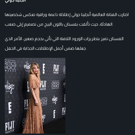
اختارت الفنانة العالمية أنجلينا جولي إطلالة ناعمة وراقية تعكس شخصيتها
الهادئة، حيث تألقت بفستان باللون البيج من تصميم إيلي صعب.
الفستان تميز بتطريزات الورود اللافتة التي تأتي بحجم صغير، الأمر الذي
جعلها ضمن أجمل الإطلالات الجذابة في الحفل.