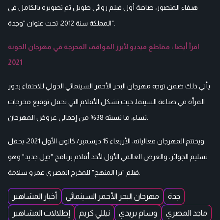
هيفاء المنصور، صاحبة أول فيلم روائي طويل تم تصويره بالكامل في
المملكة سنة 2012، تحت عنوان "وجدة".
اقرأ أيضا : مقاطع فيديو لأبرز المواقف المحرجة في مهرجان الجونة
2021
يأتي ذلك ضمن توجه مهرجان البحر الأحمر السينمائي الدولي للاحتفاء بدور
المرأة في صناعة السينما، حيث تشكل الأفلام التي تحمل توقيع مخرجات
نساء، ما نسبته 38% من إجمالي عروض المهرجان.
ويختتم المهرجان فعالياته، الأربعاء 15 ديسمبر/ كانون الأول 2021، بحفل
تسليم الجوائز، والعرض العالمي الأول لأحد أفلام برنامج "جيل جديد" وهو
فيلم "برا المنهج" للمخرج المصري عمرو سلامة.
جدة
مهرجان البحر الأحمر السينمائي
أخبار المشاهير
ماجد المصري
وسام بريدي
نيللي كريم
إطلالات المشاهير