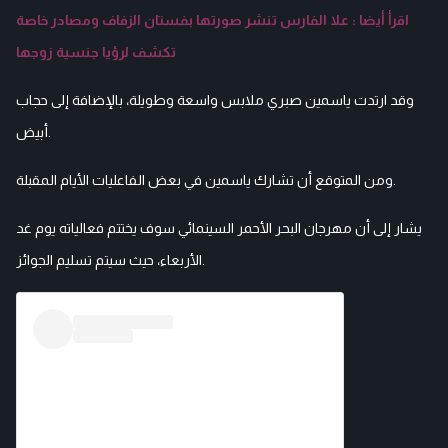
اقرأ أيضا : علا الفارس تنشر صورتها بفستان الزفاف ومصادر خاصة
تكشف لرؤيا جنسية زوجها
وقد ارتدت ياسمين صبري ملابس واسعة وطويلة، بالإضافة إلى حجاب
أبيض.
ومن المتوقع أن تشارك ياسمين في بعض الفاعليات الأيام المقبلة.
يشار إلى أن مهرجان البحر الأحمر السينمائي سوف يختتم فعالياته يوم غد
الأربعاء، حيث سيتم تسليم الجوائز.