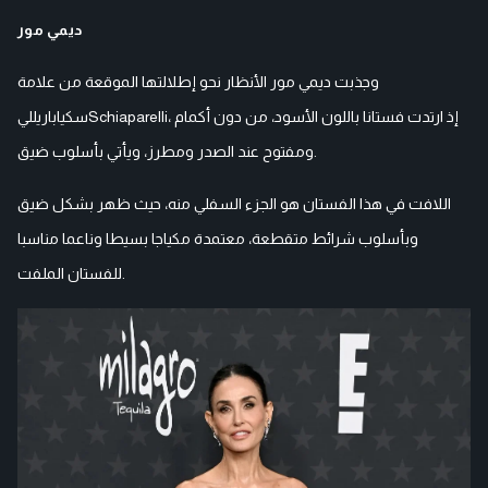
ديمي مور
وجذبت ديمي مور الأنظار نحو إطلالتها الموقعة من علامة
سكياباريلليSchiaparelli، إذ ارتدت فستانا باللون الأسود، من دون أكمام
ومفتوح عند الصدر ومطرز، ويأتي بأسلوب ضيق.
اللافت في هذا الفستان هو الجزء السفلي منه، حيث ظهر بشكل ضيق
وبأسلوب شرائط متقطعة، معتمدة مكياجا بسيطا وناعما مناسبا
للفستان الملفت.