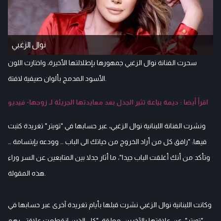
نوال الزغبي
سحرت الفنانة نوال الزغبي جمهورها بإطلالتها الأخيرة، واختارت اللون
الأسود المدمج بألوان صيفية لافتة.
اقرأ أيضا : ديمة بياعة تثير الجدل بعد معايدتها الجريئة لـ زوجها- فيديو
ونشرت الفنانة اللبنانية نوال الزغبي، عبر حسابها في "تويتر" تغريدة كتبت
فيها: "رافق كل من أراد الخروج من حياتك الى الباب … وودعه بإبتسامة …
وتأكد من أنك أغلقت الباب جيدا"، ما أثار جدلا بين المتابعين عن السر وراء
هذه المقولة.
وكانت اللبنانية نوال الزغبي نشرت قبلها بأيام تغريدة آخرى عبر حسابها في
"تويتر"، عن علاقتها بالآخرين، معلقة: "كل الذين انقطعت علاقتي بهم