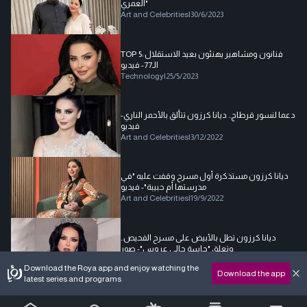
العمري"
Art and Celebrities
|
30/6/2023
TOP 5: فنانون ومشاهير يهنئون بعيد الاستقلال
الـ77- فيديو
Technology
|
25/5/2023
دعما لنسور قرطاج.. ديانا كرزون تتألق بالأحمر الناري-
فيديو
Art and Celebrities
|
3/12/2022
ديانا كرزون مستذكرة أول مسرح وقفت عليه "في
مدرستها أم حبيبة"- فيديو
Art and Celebrities
|
19/9/2022
ديانا كرزون تطل بالأبيض على مسرح الفحيص..
وتعلق "حاسة حالي عروس"- صور
Art and Celebrities
|
20/8/2022
Download the Roya app and enjoy watching the
Download the app
latest series and programs