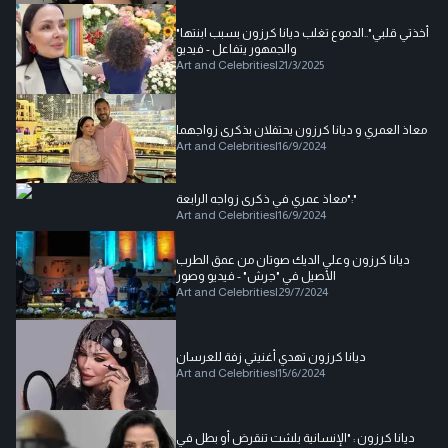
"أخذتي قلبي"..الدموع تغلب ديانا كرزون بسبب ابنتها
والجمهور يتفاعل - فيديو
Art and Celebrities
|
21/3/2025
معاذ العمري و ديانا كرزون يحتفلان بذكرى زواجهما
Art and Celebrities
|
16/9/2024
معاذ عمري في ذكرى زواجه الرابعة":"
Art and Celebrities
|
16/9/2024
ديانا كرزون وعلي الديك صوتان من عمق الطرب
الأصيل في "جرش" - فيديو وصور
Art and Celebrities
|
29/7/2024
ديانا كرزون تهدي أغنيتي زفة للعرسان
Art and Celebrities
|
15/6/2024
ديانا كرزون : "الإنسانية بلشت تنقرض أو بطل في