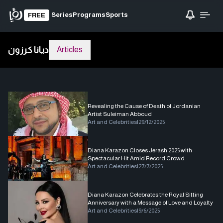
Series
Programs
Sports
FREE
ديانا كرزون
Articles
Revealing the Cause of Death of Jordanian
Artist Suleiman Abboud
Art and Celebrities
|
29/12/2025
Diana Karazon Closes Jerash 2025 with
Spectacular Hit Amid Record Crowd
Art and Celebrities
|
27/7/2025
Diana Karazon Celebrates the Royal Sitting
Anniversary with a Message of Love and Loyalty
Art and Celebrities
|
9/6/2025