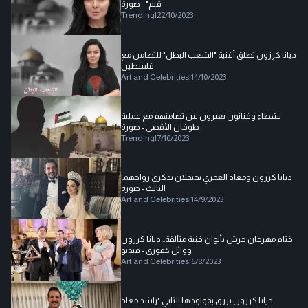
قيم" - صورة
Trending
|
22/10/2023
ديانا كرزون تطلق أغنية "الشعب البطل" للتضامن مع
فلسطين
Art and Celebrities
|
14/10/2023
نشطاء وفنانون يعبرون عن تضامنهم مع عملية
طوفان الأقصى - صورة
Trending
|
7/10/2023
ديانا كرزون ومعاذ العمري يحتفلان بذكرى زواجهما
الثالث - صورة
Art and Celebrities
|
14/9/2023
ختام مهرجان جرش بألوان فنية متألقة.. ديانا كرزون
ووائل كفوري - فيديو
Art and Celebrities
|
6/8/2023
ديانا كرزون ترزق بمولودها الثاني "راشد معاذ