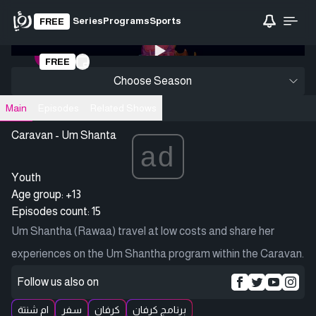
Series
Programs
Sports
FREE
0:00
/ 0:00
FREE
Loading video
Choose Season
Main
Episodes
Related Shows
Caravan - Um Shanta
ad
Youth
Age group: +13
Episodes count: 15
Um Shantha (Rawaa) travel at low costs and share her
experiences on the Um Shantha program within the Caravan.
Follow us also on
برنامج كرفان
كرفان
سفر
ام شنتة